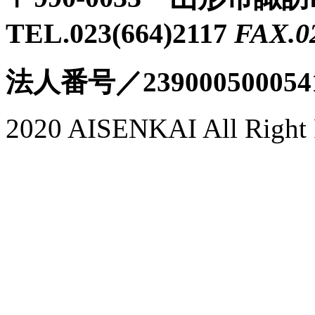
TEL.023(664)2117
FAX.0
法人番号／239000500054
2020 AISENKAI All Right 