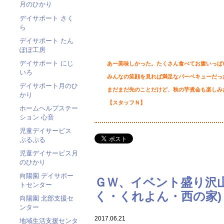
月のひかり
デイサポート さく
ら
デイサポート たん
ぽぽ工房
デイサポート にじ
あー美味しかった。たくさん食べてお腹いっぱ
いろ
みんなの笑顔を見れば
満足なバーベキューだっ
デイサポート月のひ
まだまだ先のことだけど、秋の芋煮会も楽
かり
【スタッフＮ】
ホームヘルプステー
ション 心音
児童デイサービス
ぷるぷる
児童デイサービス月
のひかり
向陽園 デイサポー
ＧＷ、イベント盛り沢
トセンター
く・くれよん・西の家)
向陽園 北部支援セ
ンター
2017.06.21
地域生活支援センタ