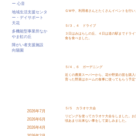
ー 心音
ＧＷ中、利用者さんとたくさんイベントを行い
地域生活支援センタ
ー・デイサポート
天花
５/３，４ ドライブ
多機能型事業所なか
３日はみはらしの丘、４日は道の駅までドライ
やま虹の丘
食を食べました。
障がい者支援施設
向陽園
５/４，６ ガーデニング
近くの農業スーパーから、花や野菜の苗を購入
育った野菜はホームの食事に使ってもらう予定
５/５ カラオケ大会
2026年7月
リビングを使ってカラオケ大会をしました。お
2026年6月
頃あまり出来ない事をして楽しみました。
2026年4月
2026年2月