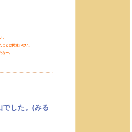
い。
たことは間違いない。
しみだなー。
山でした。(みる