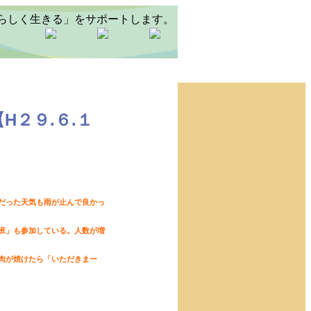
H２９.６.１
だった天気も雨が止んで良かっ
班」も参加している。人数が増
肉が焼けたら「いただきまー