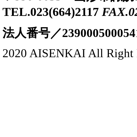
TEL.023(664)2117
FAX.0
法人番号／239000500054
2020 AISENKAI All Right 