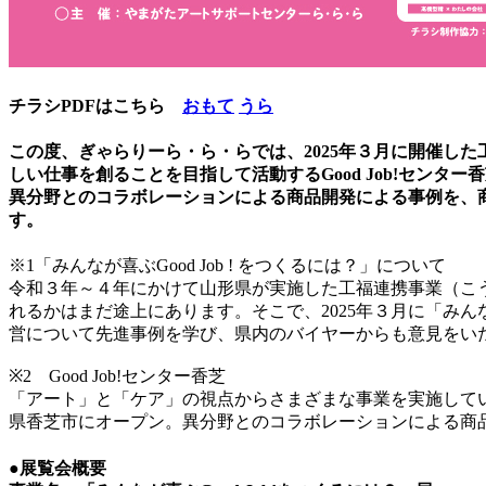
チラシPDFはこちら
おもて
うら
この度、ぎゃらりーら・ら・らでは、2025年３月に開催した
しい仕事を創ることを目指して活動するGood Job!セン
異分野とのコラボレーションによる商品開発による事例を、
す。
※1「みんなが喜ぶGood Job ! をつくるには？」について
令和３年～４年にかけて山形県が実施した工福連携事業（こ
れるかはまだ途上にあります。そこで、2025年３月に「みん
営について先進事例を学び、県内のバイヤーからも意見をいただ
※2 Good Job!センター香芝
「アート」と「ケア」の視点からさまざまな事業を実施してい
県香芝市にオープン。異分野とのコラボレーションによる商
●展覧会概要