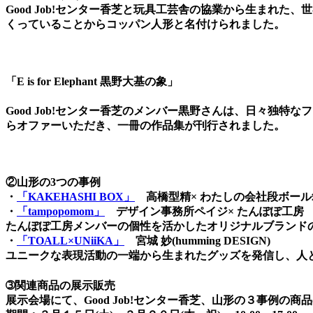
Good Job!センター香芝と玩具工芸舎の協業から生まれた、
くっていることからコッパン人形と名付けられました。
「E is for Elephant 黒野大基の象」
Good Job!センター香芝のメンバー黒野さんは、日々独
らオファーいただき、一冊の作品集が刊行されました。
②山形の3つの事例
・
「KAKEHASHI BOX」
高橋型精× わたしの会社段ボール
・
「tampopomom」
デザイン事務所ペイジ× たんぽぽ工房
たんぽぽ工房メンバーの個性を活かしたオリジナルブランド
・
「TOALL×UNiiKA」
宮城 妙(humming DESIGN)
ユニークな表現活動の一端から生まれたグッズを発信し、人
➂関連商品の展示販売
展示会場にて、Good Job!センター香芝、山形の３事例の