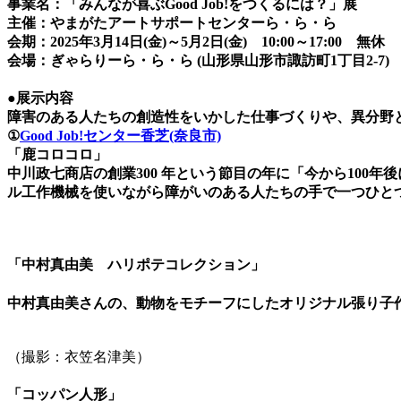
事業名：「みんなが喜ぶGood Job!をつくるには？」展
主催：やまがたアートサポートセンターら・ら・ら
会期：2025年3月14日(金)～5月2日(金) 10:00～17:00 無休
会場：ぎゃらりーら・ら・ら (山形県山形市諏訪町1丁目2-7)
●展示内容
障害のある人たちの創造性をいかした仕事づくりや、異分野
①
Good Job!センター香芝(奈良市)
「鹿コロコロ」
中川政七商店の創業300 年という節目の年に「今から100
ル工作機械を使いながら障がいのある人たちの手で一つひと
「中村真由美 ハリポテコレクション」
中村真由美さんの、動物をモチーフにしたオリジナル張り子
（撮影：衣笠名津美）
「コッパン人形」