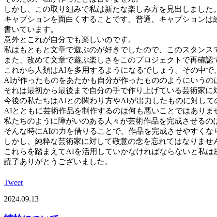
しかし、この取り組みで私は新たな楽しみ方を見出しました
キャプションを面白くすることです。普通、キャプションは
書いています。
意外とこれが自分でも楽しいのです。
私はもともと文章で遊ぶのが好きでしたので、このスタンス
また、改めて文章で遊ぶ楽しさをこのプロジェクトで再確認
これから人類はAIを多用するようになるでしょう。その中で
AIが作ったものをあたかも自分が作ったもののようにいうの
それは最初から最後まで自分の手で作り上げている芸術家に
今後の私たちはAIとの関わり方やAIが出力したものに対し
AIとともに芸術作品を制作するのは何も悪いことではありま
私たちのように障がいのある人々が芸術作品を完成させるの
そんな時にAIの力を借りることで、作品を完成させやすくな
しかし、純粋な芸術家に対して敬意の念を忘れてはなりませ
これらを踏まえてAIを活用していかなければならないと私は
読了ありがとうございました。
Tweet
2024.09.13