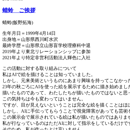
蜻蛉 ご挨拶
蜻蛉(飯野拓海)
生年月日＝1999年4月14日
出身地＝山形県西川町水沢
最終学歴＝山形県立山形盲学校理療科中退
2019年より東北リレーションシップに参加
2021年より特定非営利活動法人輝色に入社
この活動に対する取り組みについて
私はAIで絵を描けることは知っていました。
しかし、元来美術というものにあまり興味を持ってこなかっ
23年の秋ごろにAIを使った絵を展示するために描き始めま
描いたものであって、わたしたちが描いたものではないと思
この気持ちは今も変わってはいません。
ですが、目が見えないということは完全な絵を描くことはほ
しかし、AIに手伝ってもらうことで視覚障害があっても芸術
この展示会で展示されている絵は私が描いたものではありませ
私が行なっているのはただAIに対して指示をしているだけで
そのため、私が作ったとは言いません。